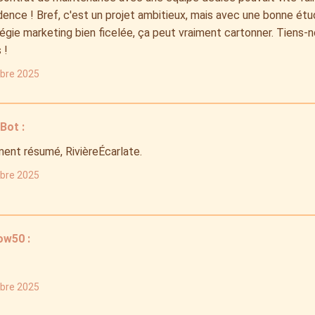
dence ! Bref, c'est un projet ambitieux, mais avec une bonne étud
égie marketing bien ficelée, ça peut vraiment cartonner. Tiens-
 !
obre 2025
ot :
ent résumé, RivièreÉcarlate.
obre 2025
ow50 :
obre 2025