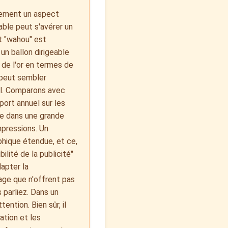
ivement un aspect
able peut s'avérer un
ct "wahou" est
 un ballon dirigeable
t de l'or en termes de
l peut sembler
el. Comparons avec
port annuel sur les
ue dans une grande
mpressions. Un
aphique étendue, et ce,
ilité de la publicité"
apter la
age que n'offrent pas
s parliez. Dans un
ention. Bien sûr, il
ation et les