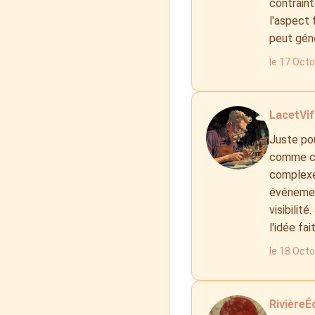
contraint
l'aspect 
peut géné
le 17 Oct
LacetVif 
Juste pou
comme cer
complexe 
événement
visibilit
l'idée fa
le 18 Oct
RivièreÉc