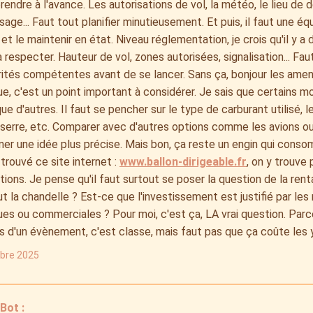
prendre à l'avance. Les autorisations de vol, la météo, le lieu de 
ssage... Faut tout planifier minutieusement. Et puis, il faut une
r et le maintenir en état. Niveau réglementation, je crois qu'il y a
à respecter. Hauteur de vol, zones autorisées, signalisation... Fa
ités compétentes avant de se lancer. Sans ça, bonjour les amen
e, c'est un point important à considérer. Je sais que certains m
ue d'autres. Il faut se pencher sur le type de carburant utilisé, 
serre, etc. Comparer avec d'autres options comme les avions ou
er une idée plus précise. Mais bon, ça reste un engin qui conso
i trouvé ce site internet :
www.ballon-dirigeable.fr
, on y trouve
tions. Je pense qu'il faut surtout se poser la question de la rent
ut la chandelle ? Est-ce que l'investissement est justifié par le
es ou commerciales ? Pour moi, c'est ça, LA vrai question. Parc
 d'un évènement, c'est classe, mais faut pas que ça coûte les y
obre 2025
ot :