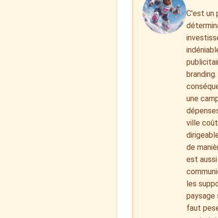
C'est un 
détermina
investiss
indéniabl
publicita
branding.
conséquen
une campa
dépenses
ville coû
dirigeabl
de manièr
est aussi
communica
les suppor
paysage s
faut pese