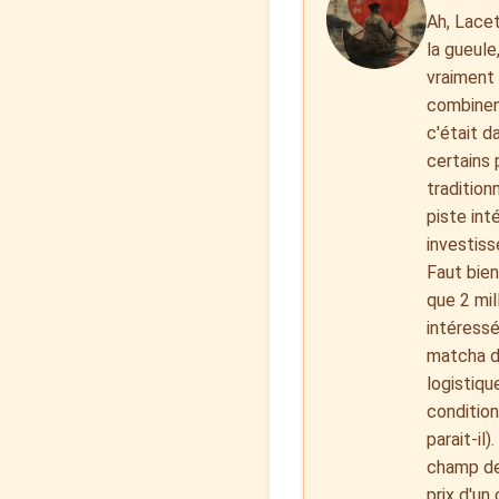
Ah, Lacet
la gueule
vraiment 
combinent
c'était d
certains 
tradition
piste int
investiss
Faut bien
que 2 mil
intéressé
matcha de
logistiqu
condition
parait-il
champ de 
prix d'un