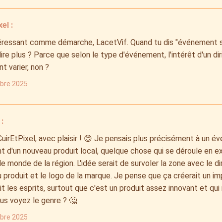
el :
téressant comme démarche, LacetVif. Quand tu dis "événement s
ire plus ? Parce que selon le type d'événement, l'intérêt d'un di
 varier, non ?
obre 2025
:
CuirEtPixel, avec plaisir ! 😊 Je pensais plus précisément à un 
 d'un nouveau produit local, quelque chose qui se déroule en ext
e monde de la région. L'idée serait de survoler la zone avec le di
 produit et le logo de la marque. Je pense que ça créerait un im
t les esprits, surtout que c'est un produit assez innovant et qui
us voyez le genre ? 🤔
obre 2025