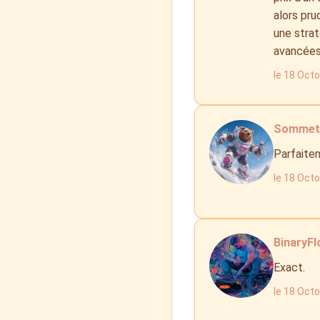
alors pru
une strat
avancées
le 18 Oct
SommetB
Parfaitem
le 18 Oct
BinaryFl
Exact.
le 18 Oct