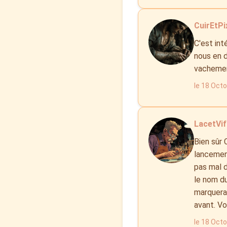
CuirEtPix
C'est in
nous en d
vachement
le 18 Oct
LacetVif 
Bien sûr 
lancement
pas mal d
le nom du
marquerai
avant. Vo
le 18 Oct