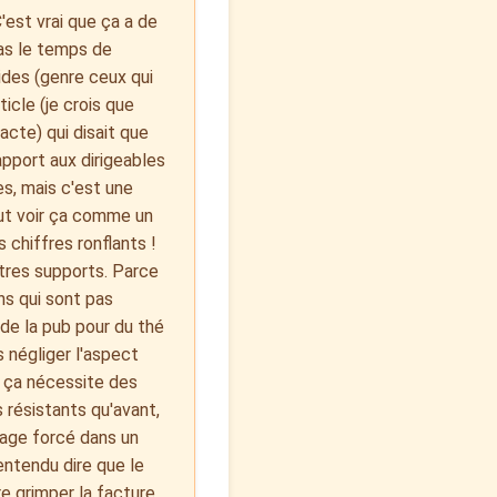
'est vrai que ça a de
 as le temps de
ides (genre ceux qui
icle (je crois que
acte) qui disait que
pport aux dirigeables
es, mais c'est une
aut voir ça comme un
 chiffres ronflants !
utres supports. Parce
ns qui sont pas
 de la pub pour du thé
 négliger l'aspect
r, ça nécessite des
résistants qu'avant,
ssage forcé dans un
entendu dire que le
e grimper la facture,