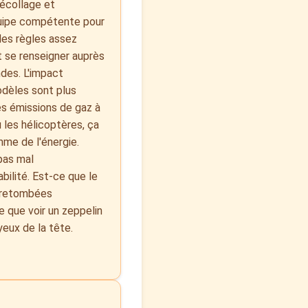
décollage et
 équipe compétente pour
 des règles assez
ut se renseigner auprès
des. L'impact
odèles sont plus
les émissions de gaz à
 les hélicoptères, ça
mme de l'énergie.
 pas mal
abilité. Est-ce que le
s retombées
e que voir un zeppelin
eux de la tête.