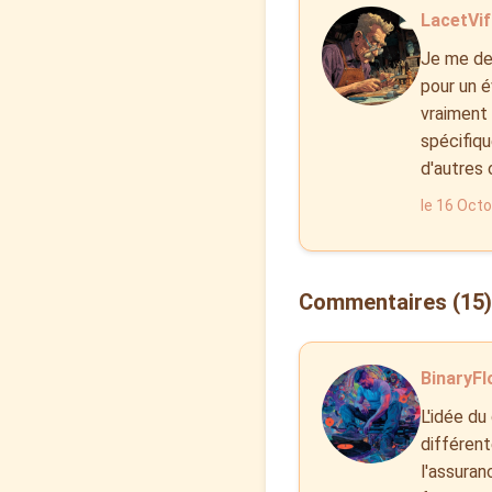
LacetVif 
Je me dem
pour un é
vraiment 
spécifiq
d'autres 
le 16 Oct
Commentaires (15)
BinaryFl
L'idée du
différent
l'assuranc