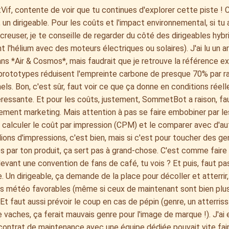
Vif, contente de voir que tu continues d'explorer cette piste ! C
, un dirigeable. Pour les coûts et l'impact environnemental, si tu
creuser, je te conseille de regarder du côté des dirigeables hybr
 l'hélium avec des moteurs électriques ou solaires). J'ai lu un art
ans *Air & Cosmos*, mais faudrait que je retrouve la référence ex
prototypes réduisent l'empreinte carbone de presque 70% par ra
nels. Bon, c'est sûr, faut voir ce que ça donne en conditions réell
éressante. Et pour les coûts, justement, SommetBot a raison, f
ement marketing. Mais attention à pas se faire embobiner par les
 calculer le coût par impression (CPM) et le comparer avec d'a
lions d'impressions, c'est bien, mais si c'est pour toucher des ge
s par ton produit, ça sert pas à grand-chose. C'est comme faire
vant une convention de fans de café, tu vois ? Et puis, faut pas
e. Un dirigeable, ça demande de la place pour décoller et atterri
s météo favorables (même si ceux de maintenant sont bien plus 
). Et faut aussi prévoir le coup en cas de pépin (genre, un atterri
vaches, ça ferait mauvais genre pour l'image de marque !). J'ai 
 contrat de maintenance avec une équipe dédiée pouvait vite fair