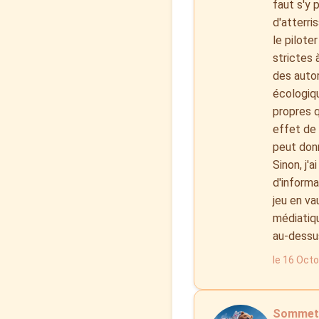
faut s'y 
d'atterri
le pilote
strictes 
des autor
écologiqu
propres q
effet de 
peut donn
Sinon, j'a
d'informa
jeu en va
médiatiqu
au-dessus
le 16 Oct
SommetB