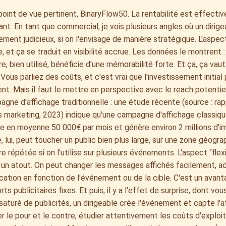
point de vue pertinent, BinaryFlow50. La rentabilité est effect
nt. En tant que commercial, je vois plusieurs angles où un dirige
ement judicieux, si on l'envisage de manière stratégique. L'aspe
e, et ça se traduit en visibilité accrue. Les données le montrent :
ire, bien utilisé, bénéficie d'une mémorabilité forte. Et ça, ça vau
 Vous parliez des coûts, et c'est vrai que l'investissement initia
t. Mais il faut le mettre en perspective avec le reach potenti
gne d'affichage traditionnelle : une étude récente (source : rap
 marketing, 2023) indique qu'une campagne d'affichage classiq
te en moyenne 50 000€ par mois et génère environ 2 millions d'i
e, lui, peut toucher un public bien plus large, sur une zone géogr
e répétée si on l'utilise sur plusieurs événements. L'aspect "flexib
 un atout. On peut changer les messages affichés facilement, ad
tion en fonction de l'événement ou de la cible. C'est un avant
ts publicitaires fixes. Et puis, il y a l'effet de surprise, dont vou
aturé de publicités, un dirigeable crée l'événement et capte l'att
r le pour et le contre, étudier attentivement les coûts d'exploit