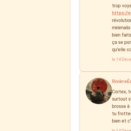
trop voya
https://
révoluti
minimalis
bien fait
ça se por
qu'elle c
le 14 Déc
RivièreÉc
Cortex, t
surtout s
brosse à 
tu frotte
bien et c
le 14 Déc