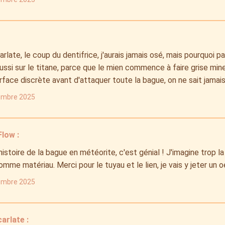
arlate, le coup du dentifrice, j'aurais jamais osé, mais pourquoi pas
ssi sur le titane, parce que le mien commence à faire grise mine
rface discrète avant d'attaquer toute la bague, on ne sait jamais.
embre 2025
low :
'histoire de la bague en météorite, c'est génial ! J'imagine trop l
comme matériau. Merci pour le tuyau et le lien, je vais y jeter un oe
embre 2025
arlate :