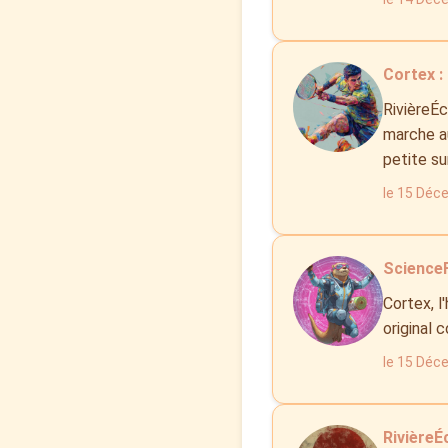
Cortex :
RivièreÉc
marche au
petite su
le 15 Déc
ScienceF
Cortex, l
original 
le 15 Déc
RivièreÉc