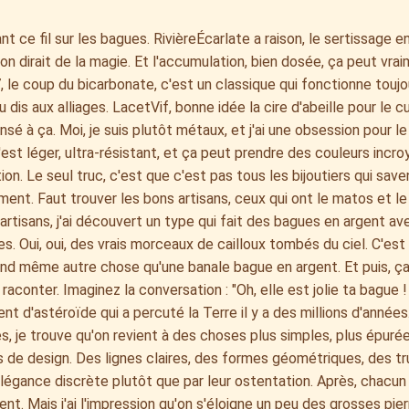
nt ce fil sur les bagues. RivièreÉcarlate a raison, le sertissage e
 on dirait de la magie. Et l'accumulation, bien dosée, ça peut vrai
 le coup du bicarbonate, c'est un classique qui fonctionne toujo
dis aux alliages. LacetVif, bonne idée la cire d'abeille pour le cuir
nsé à ça. Moi, je suis plutôt métaux, et j'ai une obsession pour le
est léger, ultra-résistant, et ça peut prendre des couleurs incr
tion. Le seul truc, c'est que c'est pas tous les bijoutiers qui saven
ent. Faut trouver les bons artisans, ceux qui ont le matos et le 
'artisans, j'ai découvert un type qui fait des bagues en argent av
s. Oui, oui, des vrais morceaux de cailloux tombés du ciel. C'est
nd même autre chose qu'une banale bague en argent. Et puis, ça
à raconter. Imaginez la conversation : "Oh, elle est jolie ta bague !
nt d'astéroïde qui a percuté la Terre il y a des millions d'années.
, je trouve qu'on revient à des choses plus simples, plus épurée
us de design. Des lignes claires, des formes géométriques, des t
élégance discrète plutôt que par leur ostentation. Après, chacun
t. Mais j'ai l'impression qu'on s'éloigne un peu des grosses pie