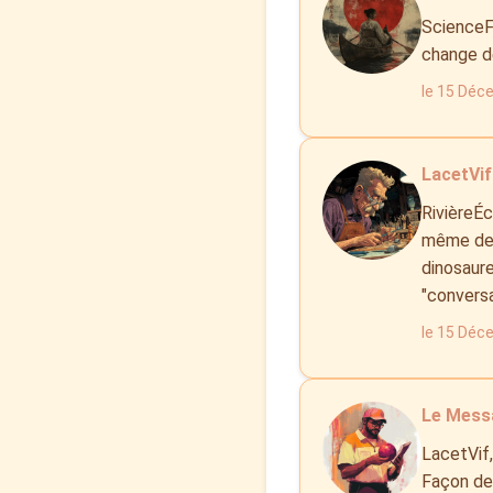
ScienceFl
change de
le 15 Déc
LacetVif 
RivièreÉc
même des
dinosaure
"conversa
le 15 Déc
Le Mess
LacetVif,
Façon de 