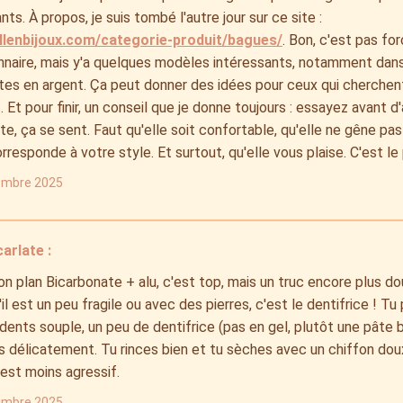
nts. À propos, je suis tombé l'autre jour sur ce site :
ellenbijoux.com/categorie-produit/bagues/
. Bon, c'est pas f
onnaire, mais y'a quelques modèles intéressants, notamment dan
tes en argent. Ça peut donner des idées pour ceux qui cherchen
s. Et pour finir, un conseil que je donne toujours : essayez avant 
te, ça se sent. Faut qu'elle soit confortable, qu'elle ne gêne p
orresponde à votre style. Et surtout, qu'elle vous plaise. C'est le
embre 2025
arlate :
on plan Bicarbonate + alu, c'est top, mais un truc encore plus dou
'il est un peu fragile ou avec des pierres, c'est le dentifrice ! Tu 
dents souple, un peu de dentifrice (pas en gel, plutôt une pâte 
s délicatement. Tu rinces bien et tu sèches avec un chiffon do
'est moins agressif.
embre 2025