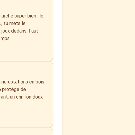
marche super bien : le
u, tu mets le
bijoux dedans. Faut
temps.
incrustations en bois :
le protège de
rant, un chiffon doux