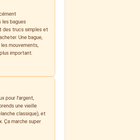
orcément
s les bagues
t des trucs simples et
d'acheter. Une bague,
as les mouvements,
 plus important.
x pour l'argent,
prends une vieille
blanche classique), et
ux. Ça marche super