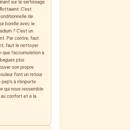
inant sur le sertissage
lottaient. C'est
conditionnelle de
 se bonifie avec le
lladium ? C'est un
nt. Par contre, faut
nt, faut le nettoyer
on que l'accumulation a
 bagues plus
rouver son propre
couleur font un retour
 pep's à n'importe
gue qui nous ressemble
 au confort et à la