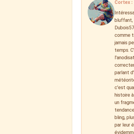
Cortex :
Intéressa
bluffant,
Dubois57,
comme tu 
jamais pe
temps. C'
l'anodisa
correctem
parlant d
météorite
c'est qua
histoire 
un fragme
tendances
bling, pl
par leur 
évidemmen