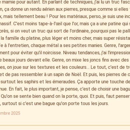
e mamie pour autant. En parlant de techniques, j'ai lu un truc fasc
n, ça donne un rendu aérien aux pierres, presque comme si elles f
, mais tellement beau ! Pour les matériaux, perso, je suis une in
massif. C'est moins tape-à-l'œil que l'or, mais ça a une patine qui
rès, si on veut un truc qui sort de l'ordinaire, pourquoi pas le pa
la famille du platine, plus léger et moins cher, mais super résista
fe à l'entretien, chaque métal a ses petites manies. Genre, l'arge
ment pour éviter qu'il noircisse. Niveau tendances, j'ai l'impressi
 beaux jours devant elle. Genre, on mixe les joncs fins avec des
s, on joue sur les textures et les couleurs… Le tout, c'est de t
 et de pas ressembler à un sapin de Noël. Et puis, les pierres de 
 surtout les saphirs et les émeraudes. Ça apporte une touche de
nue. En fait, le plus important, je pense, c'est de choisir une ba
 Qu'on se sente bien quand on la porte, quoi. Et puis, faut penser
é, surtout si c'est une bague qu'on porte tous les jours.
embre 2025