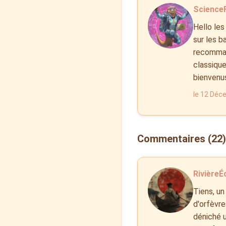
ScienceF
Hello les
sur les b
recommand
classique
bienvenu
le 12 Déc
Commentaires (22)
RivièreÉc
Tiens, un
d'orfèvre
déniché u