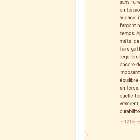
sans fair
en tensio
audacieux
l'argent 
temps. Ap
métal de 
faire gaf
régulière
encore de
imposante
équilibre
en force,
quelle te
vraiment.
durabilit
le 12 Déc