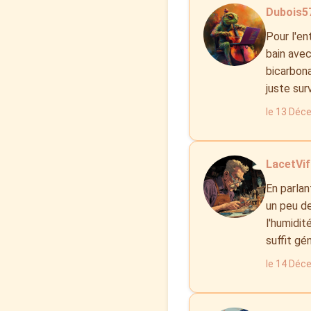
Dubois57
Pour l'en
bain avec
bicarbona
juste sur
le 13 Déc
LacetVif 
En parlan
un peu de
l'humidit
suffit gé
le 14 Déc